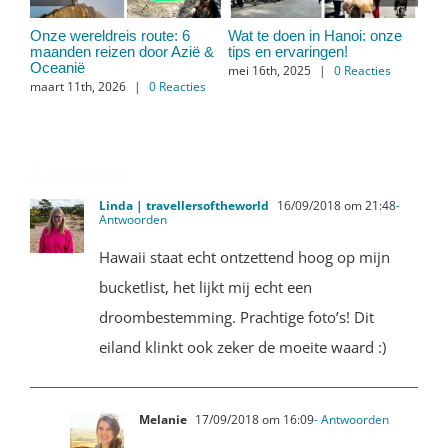
e
De hoogtepunten van de
IJsland: de ultieme 7 daagse
Ha 
Golden Circle in IJsland in
roadtrip
Onz
één dag:
moo
december 16th, 2022
|
0
december 23rd, 2022
|
0
mei
Reacties
Reacties
2 reacties
Linda | travellersoftheworld
16/09/2018 om 21:48
-
Antwoorden
Hawaii staat echt ontzettend hoog op mijn
bucketlist, het lijkt mij echt een
droombestemming. Prachtige foto’s! Dit
eiland klinkt ook zeker de moeite waard :)
Melanie
17/09/2018 om 16:09
- Antwoorden