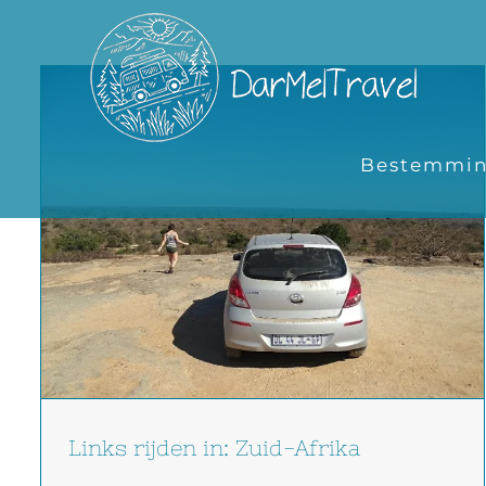
Ga
naar
inhoud
Bestemmi
Links rijden in: Zuid-Afrika